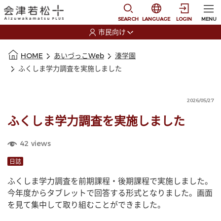
本文に移動
選択すると言語の切替
SEARCH
LANGUAGE
LOGIN
MENU
市民向け
選択すると利用者の切替が発生します
本文の始まり
HOME
あいづっこWeb
湊学園
ふくしま学力調査を実施しました
2026/05/27
ふくしま学力調査を実施しました
42
views
日誌
ふくしま学力調査を前期課程・後期課程で実施しました。
今年度からタブレットで回答する形式となりました。画面
を見て集中して取り組むことができました。