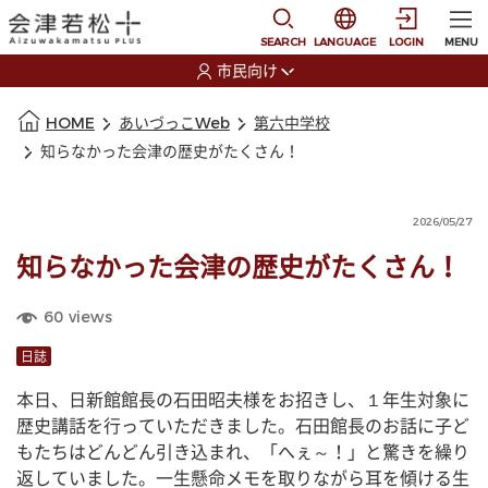
本文に移動
選択すると言語の切替
SEARCH
LANGUAGE
LOGIN
MENU
市民向け
選択すると利用者の切替が発生します
本文の始まり
HOME
あいづっこWeb
第六中学校
知らなかった会津の歴史がたくさん！
2026/05/27
知らなかった会津の歴史がたくさん！
60
views
日誌
本日、日新館館長の石田昭夫様をお招きし、１年生対象に
歴史講話を行っていただきました。石田館長のお話に子ど
もたちはどんどん引き込まれ、「へぇ～！」と驚きを繰り
返していました。一生懸命メモを取りながら耳を傾ける生