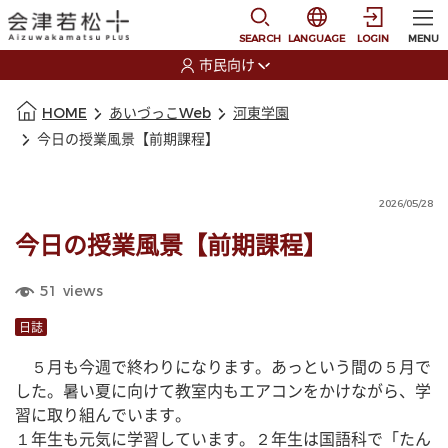
本文に移動
選択すると言語の切替
SEARCH
LANGUAGE
LOGIN
MENU
市民向け
選択すると利用者の切替が発生します
本文の始まり
HOME
あいづっこWeb
河東学園
今日の授業風景【前期課程】
2026/05/28
今日の授業風景【前期課程】
51
views
日誌
　５月も今週で終わりになります。あっという間の５月で
した。暑い夏に向けて教室内もエアコンをかけながら、学
習に取り組んでいます。
１年生も元気に学習しています。２年生は国語科で「たん