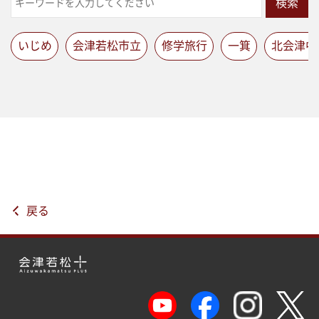
検索
いじめ
会津若松市立
修学旅行
一箕
北会津中
戻る