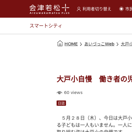
利用者切り替え
市
選択すると利用者の切替が
スマートシティ
本文の始まり
HOME
あいづっこWeb
大戸
大戸小自慢 働き者の
60
views
日誌
　５月２８日（木）、今日は大戸小
る子どもは一人もいません。一人に