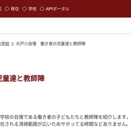
本文に移動
民
移住
学校
APIポータル
発生します
小学校
大戸小自慢 働き者の児童達と教師陣
児童達と教師陣
学校の自慢である働き者の子どもたちと教師陣を紹介します。
任される清掃範囲が広いためサボってる時間などありません。