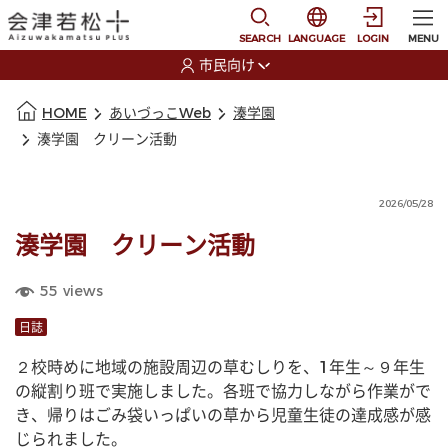
本文に移動
選択すると言語の切替
SEARCH
LANGUAGE
LOGIN
MENU
市民向け
選択すると利用者の切替が発生します
本文の始まり
HOME
あいづっこWeb
湊学園
湊学園 クリーン活動
2026/05/28
湊学園 クリーン活動
55
views
日誌
２校時めに地域の施設周辺の草むしりを、1年生～９年生
の縦割り班で実施しました。各班で協力しながら作業がで
き、帰りはごみ袋いっぱいの草から児童生徒の達成感が感
じられました。