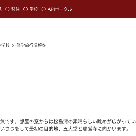
本文に移動
民
移住
学校
APIポータル
発生します
小学校
修学旅行情報⑤
気です。部屋の窓からは松島湾の素晴らしい眺めが広がってい
いさつをして最初の目的地、五大堂と瑞巌寺に向かいます。