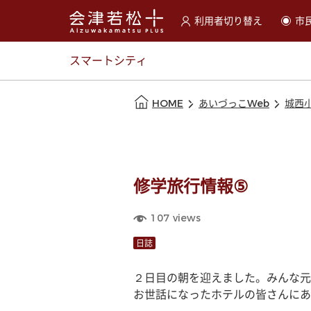
利用者切り替え
市
選択すると利用者の切替が
スマートシティ
本文の始まり
HOME
あいづっこWeb
城西
修学旅行情報⑤
107
views
日誌
２日目の朝を迎えました。みんな元
お世話になったホテルの皆さんにあ