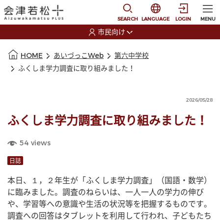
本文に移動
選択すると言語の切替
SEARCH
LANGUAGE
LOGIN
MENU
市民向け
選択すると利用者の切替が発生します
本文の始まり
HOME
あいづっこWeb
第六中学校
ふくしま学力調査に取り組みました！
2026/05/28
ふくしま学力調査に取り組みました！
54
views
日誌
本日、１，２年生が「ふくしま学力調査」（国語・数学）
に臨みました。調査のねらいは、一人一人の学力の伸び
や、学習等への意識や生活の状況等を把握するものです。
調査への回答はタブレットを利用して行われ、子どもたち