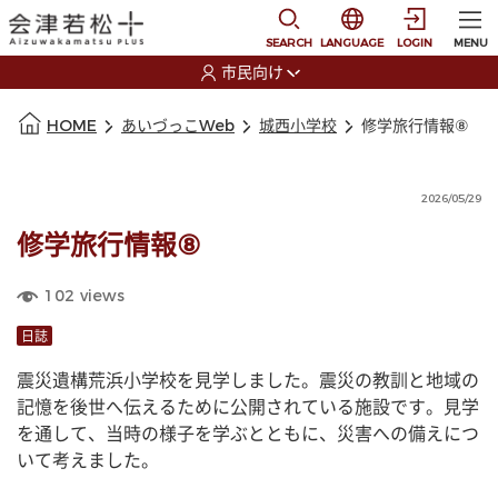
本文に移動
選択すると言語の切替
SEARCH
LANGUAGE
LOGIN
MENU
市民向け
選択すると利用者の切替が発生します
本文の始まり
HOME
あいづっこWeb
城西小学校
修学旅行情報⑧
2026/05/29
修学旅行情報⑧
102
views
日誌
震災遺構荒浜小学校を見学しました。震災の教訓と地域の
記憶を後世へ伝えるために公開されている施設です。見学
を通して、当時の様子を学ぶとともに、災害への備えにつ
いて考えました。