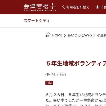
利用者切り替え
市
選択すると利用者の切替が
スマートシティ
本文の始まり
HOME
あいづっこWeb
小金
５年生地域ボランティ
42
views
日誌
５月２８日、５年生が地域ボランテ
た。暑い中でしたが一生懸命がんば