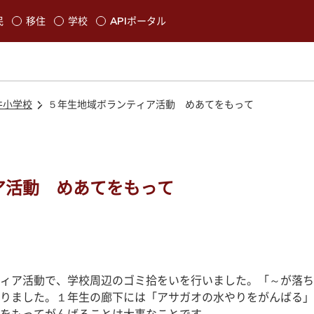
本文に移動
民
移住
学校
APIポータル
発生します
井小学校
５年生地域ボランティア活動 めあてをもって
ア活動 めあてをもって
ィア活動で、学校周辺のゴミ拾をいを行いました。「～が落ち
りました。１年生の廊下には「アサガオの水やりをがんばる」