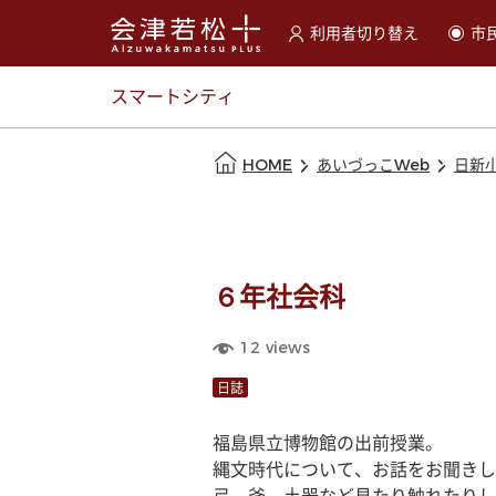
利用者切り替え
市
選択すると利用者の切替が
スマートシティ
本文の始まり
HOME
あいづっこWeb
日新
６年社会科
12
views
日誌
福島県立博物館の出前授業。
縄文時代について、お話をお聞きし