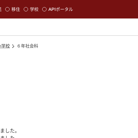
本文に移動
民
移住
学校
APIポータル
発生します
小学校
６年社会科
ました。