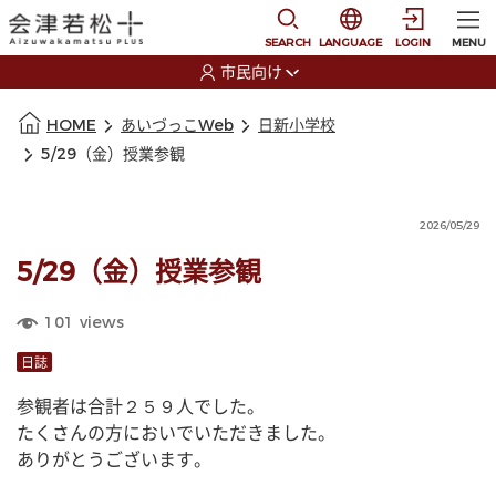
本文に移動
選択すると言語の切替
SEARCH
LANGUAGE
LOGIN
MENU
市民向け
選択すると利用者の切替が発生します
本文の始まり
HOME
あいづっこWeb
日新小学校
5/29（金）授業参観
2026/05/29
5/29（金）授業参観
101
views
日誌
参観者は合計２５９人でした。
たくさんの方においでいただきました。
ありがとうございます。