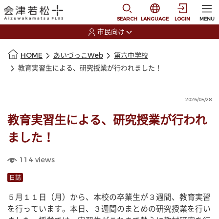
本文に移動
選択すると言語の切替
SEARCH
LANGUAGE
LOGIN
MENU
市民向け
選択すると利用者の切替が発生します
本文の始まり
HOME
あいづっこWeb
第六中学校
教育実習生による、研究授業が行われました！
2026/05/28
教育実習生による、研究授業が行われ
ました！
114
views
日誌
５月１１日（月）から、本校の卒業生が３週間、教育実習
を行っています。本日、３週間のまとめの研究授業を行い