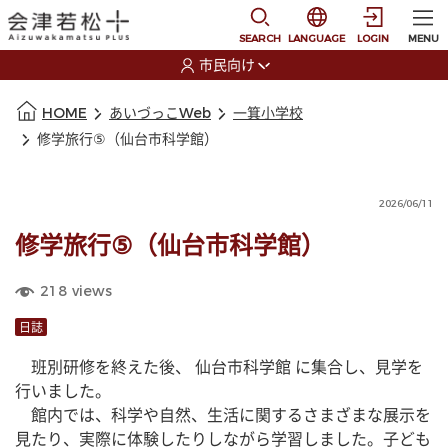
本文に移動
選択すると言語の切替
SEARCH
LANGUAGE
LOGIN
MENU
市民向け
選択すると利用者の切替が発生します
本文の始まり
HOME
あいづっこWeb
一箕小学校
修学旅行⑤（仙台市科学館）
2026/06/11
修学旅行⑤（仙台市科学館）
218
views
日誌
　班別研修を終えた後、 仙台市科学館 に集合し、見学を
行いました。
　館内では、科学や自然、生活に関するさまざまな展示を
見たり、実際に体験したりしながら学習しました。子ども