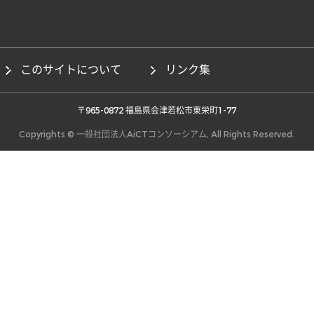
このサイトについて
リンク集
 〒965-0872 福島県会津若松市東栄町1-77 
Copyrights © 一般社団法人AiCTコンソーシアム, All Rights Reserved.