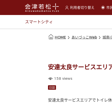
利用者切り替え
市
選択すると利用者の切替が
スマートシティ
本文の始まり
HOME
あいづっこWeb
城南
安達太良サービスエリ
158
views
日誌
安達太良サービスエリアでトイレ休