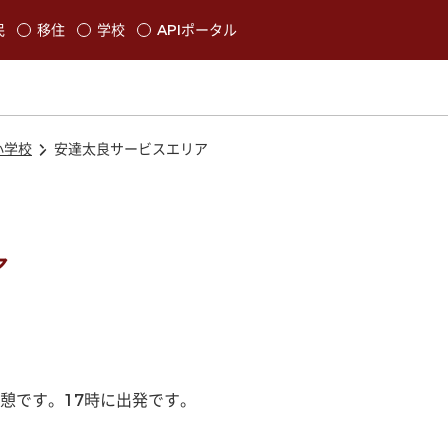
本文に移動
民
移住
学校
APIポータル
発生します
小学校
安達太良サービスエリア
ア
憩です。17時に出発です。