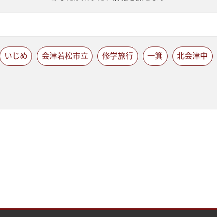
いじめ
会津若松市立
修学旅行
一箕
北会津中