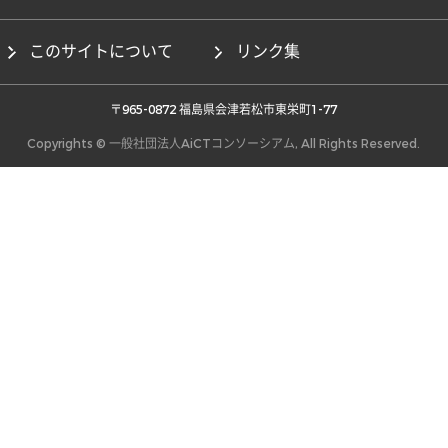
このサイトについて
リンク集
 〒965-0872 福島県会津若松市東栄町1-77 
Copyrights © 一般社団法人AiCTコンソーシアム, All Rights Reserved.