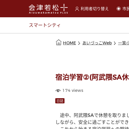
利用者切り替え
市
選択すると利用者の切替が
スマートシティ
本文の始まり
HOME
あいづっこWeb
一箕
宿泊学習②(阿武隈SA休
174
views
日誌
　途中、阿武隈SAで休憩を取りま
しながら、安全に過ごすことができ