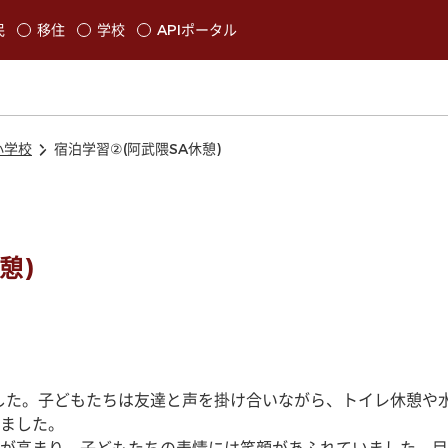
本文に移動
民
移住
学校
APIポータル
発生します
小学校
宿泊学習②(阿武隈SA休憩)
憩)
した。子どもたちは友達と声を掛け合いながら、トイレ休憩や
ました。