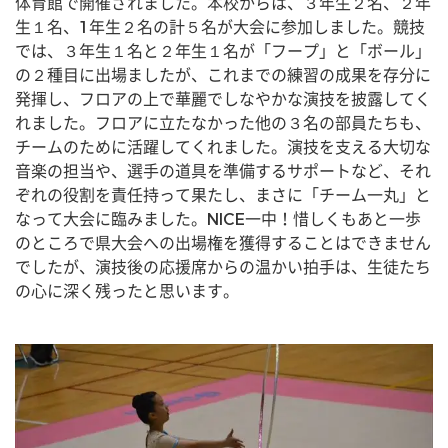
体育館で開催されました。本校からは、３年生２名、２年
生１名、1年生２名の計５名が大会に参加しました。競技
では、３年生１名と２年生１名が「フープ」と「ボール」
の２種目に出場ましたが、これまでの練習の成果を存分に
発揮し、フロアの上で華麗でしなやかな演技を披露してく
れました。フロアに立たなかった他の３名の部員たちも、
チームのために活躍してくれました。演技を支える大切な
音楽の担当や、選手の道具を準備するサポートなど、それ
ぞれの役割を責任持って果たし、まさに「チーム一丸」と
なって大会に臨みました。NICE一中！惜しくもあと一歩
のところで県大会への出場権を獲得することはできません
でしたが、演技後の応援席からの温かい拍手は、生徒たち
の心に深く残ったと思います。