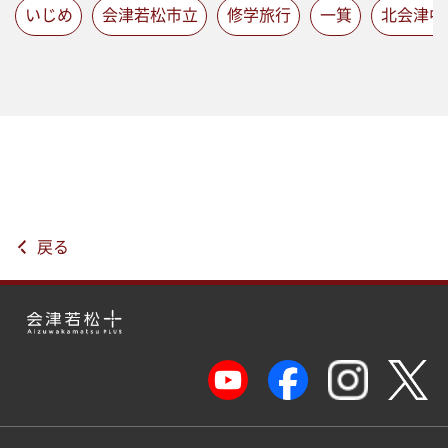
いじめ
会津若松市立
修学旅行
一箕
北会津中
戻る