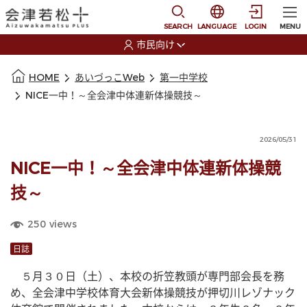
本文に移動
選択すると言語の切替
SEARCH
LANGUAGE
LOGIN
MENU
市民向け
選択すると利用者の切替が発生します
本文の始まり
HOME
あいづっこWeb
第一中学校
NICE一中！～全会津中体連新体操競技～
2026/05/31
NICE一中！～全会津中体連新体操競
技～
250
views
日誌
　５月３０日（土）、本校の折笠教頭が専門部会長を務
め、全会津中学校体育大会新体操競技が押切川レゾナック