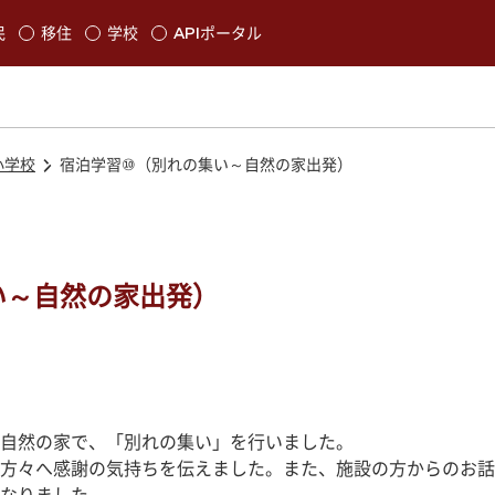
本文に移動
民
移住
学校
APIポータル
発生します
小学校
宿泊学習⑩（別れの集い～自然の家出発）
い～自然の家出発）
自然の家で、「別れの集い」を行いました。
方々へ感謝の気持ちを伝えました。また、施設の方からのお話