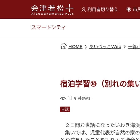
利用者切り替え
市
選択すると利用者の切替が
スマートシティ
本文の始まり
HOME
あいづっこWeb
一箕
宿泊学習⑩（別れの集
114
views
日誌
　２日間お世話になったいわき海浜
　集いでは、児童代表が自然の家の