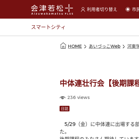
利用者切り替え
市
選択すると利用者の切替が
スマートシティ
本文の始まり
HOME
あいづっこWeb
河東
中体連壮行会【後期課
236
views
日誌
　5/29（金）に中体連に出場す
た。