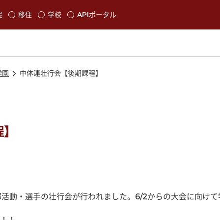
本文に移動
民
移住
学校
APIポータル
発生します
学園
中体連壮行会【後期課程】
程】
る部活動・選手の壮行会が行われました。6/2からの大会に向け