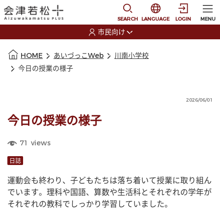
本文に移動
選択すると言語の切替
SEARCH
LANGUAGE
LOGIN
MENU
市民向け
選択すると利用者の切替が発生します
本文の始まり
HOME
あいづっこWeb
川南小学校
今日の授業の様子
2026/06/01
今日の授業の様子
71
views
日誌
運動会も終わり、子どもたちは落ち着いて授業に取り組ん
でいます。理科や国語、算数や生活科とそれぞれの学年が
それぞれの教科でしっかり学習していました。