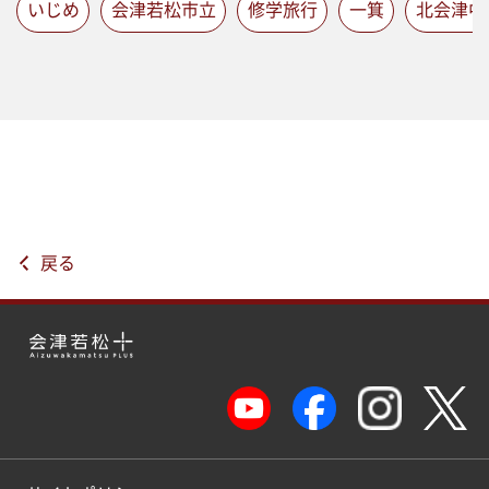
いじめ
会津若松市立
修学旅行
一箕
北会津中
戻る