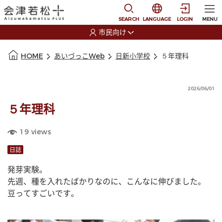
本文に移動
選択すると言語の切替
SEARCH
LANGUAGE
LOGIN
MENU
市民向け
選択すると利用者の切替が発生します
本文の始まり
HOME
あいづっこWeb
日新小学校
５年理科
2026/06/01
５年理科
19
views
日誌
発芽実験。
先週、種を入れたばかりなのに、こんなに伸びました。
豆ってすごいです。