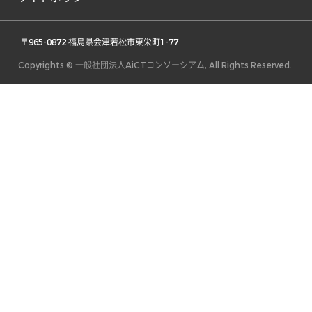
 〒965-0872 福島県会津若松市東栄町1-77 
Copyrights © 一般社団法人AiCTコンソーシアム, All Rights Reserved.