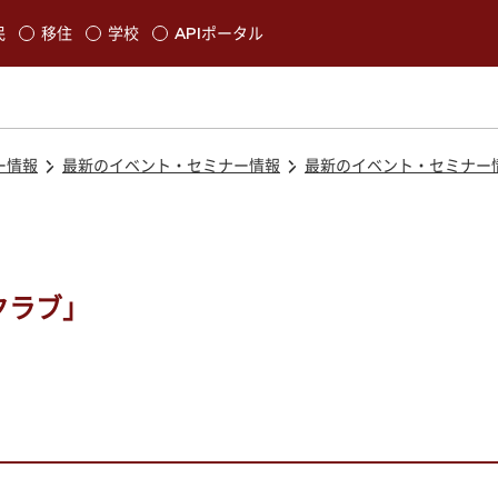
本文に移動
民
移住
学校
APIポータル
発生します
ー情報
最新のイベント・セミナー情報
最新のイベント・セミナー
クラブ」