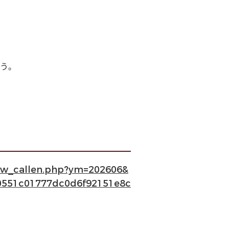
う。
how_callen.php?ym=202606&
0551c01777dc0d6f92151e8c