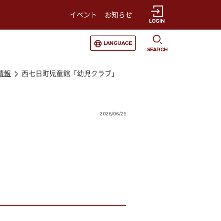
イベント
お知らせ
LOGIN
選択すると言語の切替が発生します
LANGUAGE
SEARCH
情報
西七日町児童館「幼児クラブ」
2026/06/26