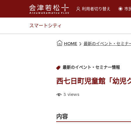
利用者切り替え
市
選択すると利用者の切替が
スマートシティ
本文の始まり
HOME
最新のイベント・セミナ
最新のイベント・セミナー情報
西七日町児童館「幼児
3
views
内容