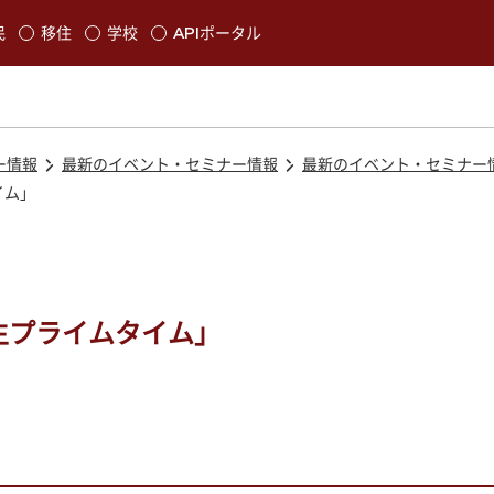
本文に移動
民
移住
学校
APIポータル
発生します
ー情報
最新のイベント・セミナー情報
最新のイベント・セミナー
イム」
生プライムタイム」