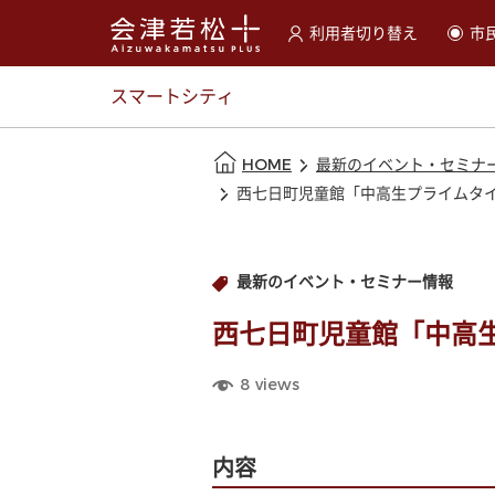
利用者切り替え
市
選択すると利用者の切替が
スマートシティ
本文の始まり
HOME
最新のイベント・セミナ
西七日町児童館「中高生プライムタ
最新のイベント・セミナー情報
西七日町児童館「中高
8
views
内容