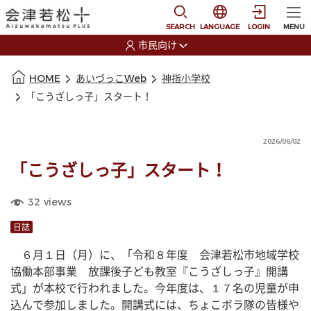
本文に移動
選択すると言語の切替
SEARCH
LANGUAGE
LOGIN
MENU
市民向け
選択すると利用者の切替が発生します
本文の始まり
HOME
あいづっこWeb
神指小学校
「こうざしっ子」スタート！
2026/06/02
「こうざしっ子」スタート！
32
views
日誌
　６月１日（月）に、「令和８年度　会津若松市地域学校
協働本部事業　放課後子ども教室『こうざしっ子』開講
式」が本校で行われました。今年度は、１７名の児童が申
込んで参加しました。開講式には、ちょこボラ隊の皆様や