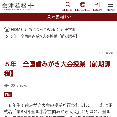
本文に移動
選択すると言語の切替
SEARCH
LANGUAGE
LOGIN
MENU
市民向け
選択すると利用者の切替が発生します
本文の始まり
HOME
あいづっこWeb
河東学園
５年 全国歯みがき大会授業【前期課程】
2026/06/02
５年 全国歯みがき大会授業【前期課
程】
65
views
日誌
　５年生で歯みがき大会の授業が行われました。これは正
式名「第83回 全国小学生歯みがき大会」と呼ばれ、全国