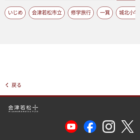
いじめ
会津若松市立
修学旅行
一箕
城北小学
戻る