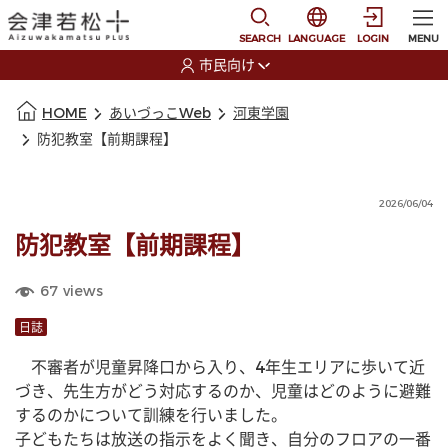
本文に移動
選択すると言語の切替
SEARCH
LANGUAGE
LOGIN
MENU
市民向け
選択すると利用者の切替が発生します
本文の始まり
HOME
あいづっこWeb
河東学園
防犯教室【前期課程】
2026/06/04
防犯教室【前期課程】
67
views
日誌
　不審者が児童昇降口から入り、4年生エリアに歩いて近
づき、先生方がどう対応するのか、児童はどのように避難
するのかについて訓練を行いました。
子どもたちは放送の指示をよく聞き、自分のフロアの一番