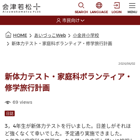
本文に移動
選択すると言語の切替
SEARCH
LANGUAGE
LOGIN
MENU
市民向け
選択すると利用者の切替が発生します
本文の始まり
HOME
あいづっこWeb
小金井小学校
新体力テスト・家庭科ボランティア・修学旅行計画
2026/06/02
新体力テスト・家庭科ボランティア・
修学旅行計画
69
views
日誌
3，4年生が新体力テストを行いました。日差しがそれほ
ど強くなくて幸いでした。予定通り実施できました。