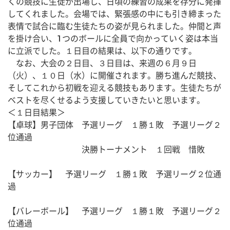
くの競技に生徒が出場し、日頃の練習の成果を存分に発揮
してくれました。会場では、緊張感の中にも引き締まった
表情で試合に臨む生徒たちの姿が見られました。仲間と声
を掛け合い、1つのボールに全員で向かっていく姿は本当
に立派でした。１日目の結果は、以下の通りです。
　なお、大会の２日目、３日目は、来週の６月９日
（火）、１０日（水）に開催されます。勝ち進んだ競技、
そしてこれから初戦を迎える競技もあります。生徒たちが
ベストを尽くせるよう支援していきたいと思います。
＜１日目結果＞
【卓球】男子団体　予選リーグ　１勝１敗　予選リーグ２
位通過
　　　　　　　　　決勝トーナメント　１回戦　惜敗
【サッカー】　予選リーグ　１勝１敗　予選リーグ２位通
過
【バレーボール】　予選リーグ　１勝１敗　予選リーグ２
位通過