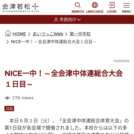
本文に移動
選択すると言語の切替
SEARCH
LANGUAGE
LOGIN
MENU
市民向け
選択すると利用者の切替が発生します
本文の始まり
HOME
あいづっこWeb
第一中学校
NICE一中！～全会津中体連総合大会１日目～
2026/06/02
NICE一中！～全会津中体連総合大会
１日目～
378
views
日誌
　本日６月２日（火）、「全会津中体連総合体育大会」の
第1日目が各会場で開催されました。本校からは以下の多