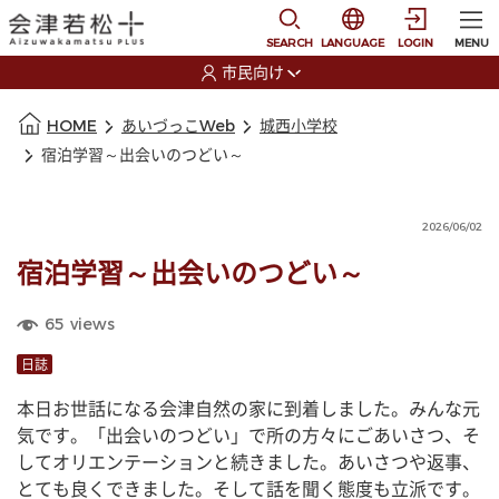
本文に移動
選択すると言語の切替
SEARCH
LANGUAGE
LOGIN
MENU
市民向け
選択すると利用者の切替が発生します
本文の始まり
HOME
あいづっこWeb
城西小学校
宿泊学習～出会いのつどい～
2026/06/02
宿泊学習～出会いのつどい～
65
views
日誌
本日お世話になる会津自然の家に到着しました。みんな元
気です。「出会いのつどい」で所の方々にごあいさつ、そ
してオリエンテーションと続きました。あいさつや返事、
とても良くできました。そして話を聞く態度も立派です。