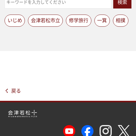
検索
いじめ
会津若松市立
修学旅行
一箕
相撲
戻る