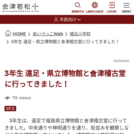
本文に移動
選択すると言語の切替
SEARCH
LANGUAGE
LOGIN
MENU
市民向け
選択すると利用者の切替が発生します
本文の始まり
HOME
あいづっこWeb
城北小学校
3年生 遠足・県立博物館と會津稽古堂に行ってきました！
2026/06/02
3年生 遠足・県立博物館と會津稽古堂
に行ってきました！
79
views
3年生
　3年生は、遠足で福島県立博物館と會津稽古堂に行って
きました。中央通りや神明通りを通り、街並みを観察しな