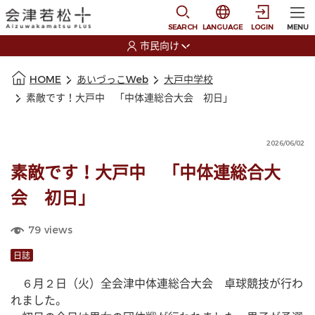
本文に移動
選択すると言語の切替
SEARCH
LANGUAGE
LOGIN
MENU
市民向け
選択すると利用者の切替が発生します
本文の始まり
HOME
あいづっこWeb
大戸中学校
素敵です！大戸中 「中体連総合大会 初日」
2026/06/02
素敵です！大戸中 「中体連総合大
会 初日」
79
views
日誌
　６月２日（火）全会津中体連総合大会　卓球競技が行わ
れました。