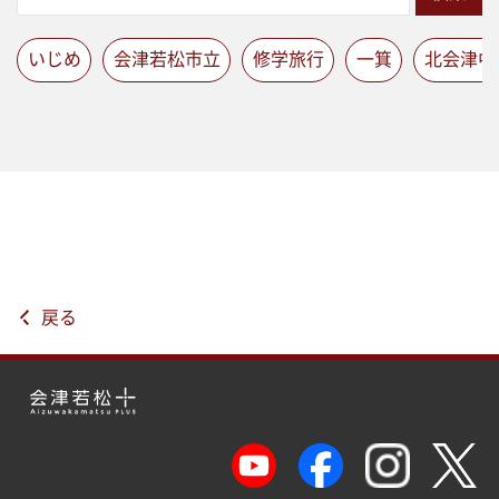
いじめ
会津若松市立
修学旅行
一箕
北会津中
戻る