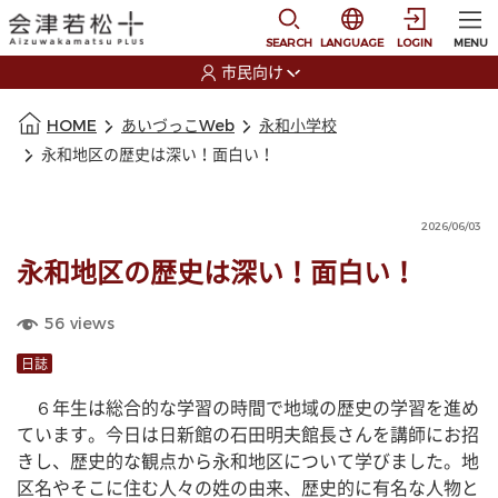
本文に移動
選択すると言語の切替
SEARCH
LANGUAGE
LOGIN
MENU
市民向け
選択すると利用者の切替が発生します
本文の始まり
HOME
あいづっこWeb
永和小学校
永和地区の歴史は深い！面白い！
2026/06/03
永和地区の歴史は深い！面白い！
56
views
日誌
　６年生は総合的な学習の時間で地域の歴史の学習を進め
ています。今日は日新館の石田明夫館長さんを講師にお招
きし、歴史的な観点から永和地区について学びました。地
区名やそこに住む人々の姓の由来、歴史的に有名な人物と