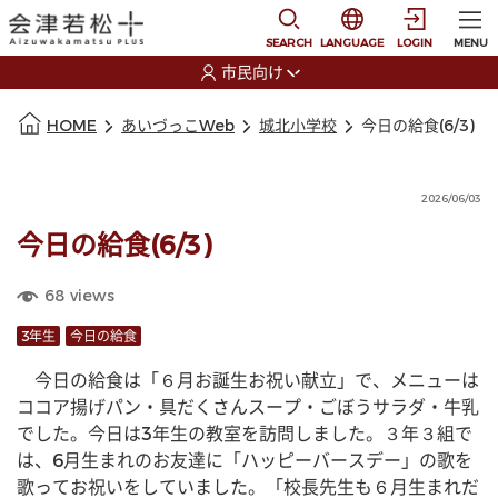
本文に移動
選択すると言語の切替
SEARCH
LANGUAGE
LOGIN
MENU
市民向け
選択すると利用者の切替が発生します
本文の始まり
HOME
あいづっこWeb
城北小学校
今日の給食(6/3)
2026/06/03
今日の給食(6/3)
68
views
3年生
今日の給食
　今日の給食は「６月お誕生お祝い献立」で、メニューは
ココア揚げパン・具だくさんスープ・ごぼうサラダ・牛乳
でした。今日は3年生の教室を訪問しました。３年３組で
は、6月生まれのお友達に「ハッピーバースデー」の歌を
歌ってお祝いをしていました。「校長先生も６月生まれだ