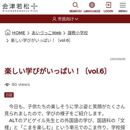
本文に移動
選択すると言語の切替
SEARCH
LANGUAGE
LOGIN
MENU
市民向け
選択すると利用者の切替が発生します
本文の始まり
HOME
あいづっこWeb
謹教小学校
楽しい学びがいっぱい！〔vol.6〕
2026/06/03
楽しい学びがいっぱい！〔vol.6〕
80
views
日誌
　今日も、子供たちの楽しそうに学ぶ姿と笑顔がたくさん
見られましたので、学びの様子をご紹介します。
　ALTのアビゲイル先生との外国語の学び、国語科の「文
様」と「こまを楽しむ」という単元でのこま作り、学校探