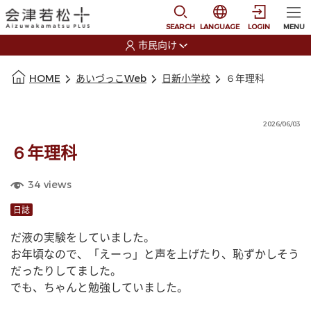
本文に移動
選択すると言語の切替
SEARCH
LANGUAGE
LOGIN
MENU
市民向け
選択すると利用者の切替が発生します
本文の始まり
HOME
あいづっこWeb
日新小学校
６年理科
2026/06/03
６年理科
34
views
日誌
だ液の実験をしていました。
お年頃なので、「えーっ」と声を上げたり、恥ずかしそう
だったりしてました。
でも、ちゃんと勉強していました。