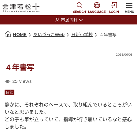
本文に移動
選択すると言語の切替
SEARCH
LANGUAGE
LOGIN
MENU
市民向け
選択すると利用者の切替が発生します
本文の始まり
HOME
あいづっこWeb
日新小学校
４年書写
2026/06/03
４年書写
25
views
日誌
静かに、それぞれのペースで、取り組んでいるところがい
いなと思いました。
どの子も筆が立っていて、指導が行き届いているなと感心
しました。