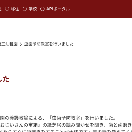
本文に移動
民
移住
学校
APIポータル
発生します
第三幼稚園
虫歯予防教室を行いました
した
園の養護教諭による、「虫歯予防教室」を行いました。
おじいさんの宝箱』の紙芝居の読み聞かせを聞き、歯と歯磨き