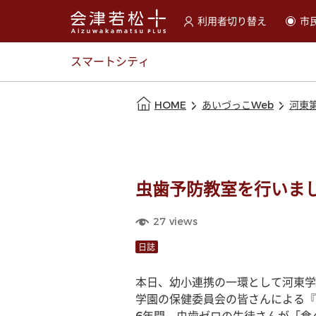
利用者切り替え
市
選択すると利用者の切替が
スマートシティ
本文の始まり
HOME
あいづっこWeb
河東
虫歯予防教室を行いま
27
views
日誌
本日、幼小連携の一環として河東学
学園の保健委員会の皆さんによる『