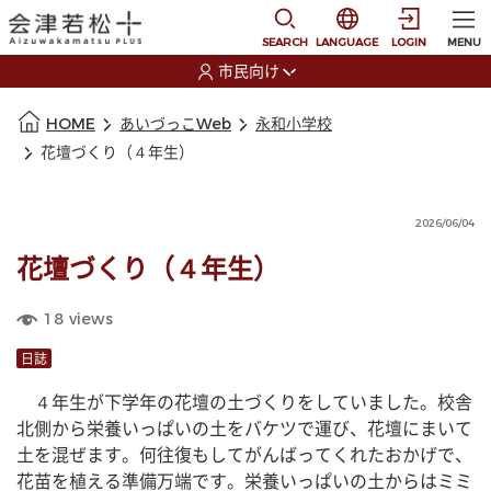
本文に移動
選択すると言語の切替
SEARCH
LANGUAGE
LOGIN
MENU
市民向け
選択すると利用者の切替が発生します
本文の始まり
HOME
あいづっこWeb
永和小学校
花壇づくり（４年生）
2026/06/04
花壇づくり（４年生）
18
views
日誌
　４年生が下学年の花壇の土づくりをしていました。校舎
北側から栄養いっぱいの土をバケツで運び、花壇にまいて
土を混ぜます。何往復もしてがんばってくれたおかげで、
花苗を植える準備万端です。栄養いっぱいの土からはミミ