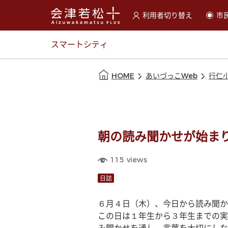
利用者切り替え
市
選択すると利用者の切替が
スマートシティ
本文の始まり
HOME
あいづっこWeb
行仁
朝の読み聞かせが始ま
115
views
日誌
６月４日（木）、今日から読み聞か
この日は１年生から３年生までの実