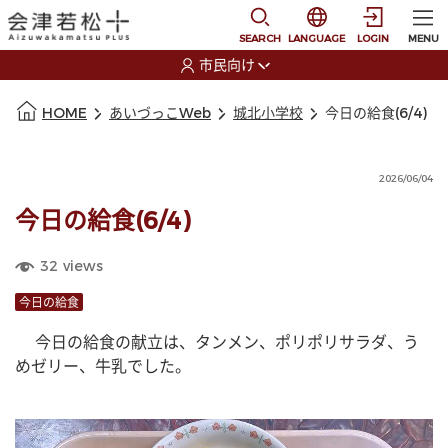
本文に移動
選択すると言語の切替
SEARCH
LANGUAGE
LOGIN
MENU
市民向け
選択すると利用者の切替が発生します
本文の始まり
HOME
あいづっこWeb
城北小学校
今日の給食(6/4)
2026/06/04
今日の給食(6/4)
32
views
今日の給食
 　今日の給食の献立は、タンメン、ポリポリサラダ、う
めゼリー、牛乳でした。