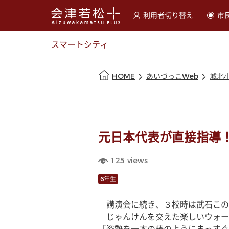
利用者切り替え
市
選択すると利用者の切替が
スマートシティ
本文の始まり
HOME
あいづっこWeb
城北
元日本代表が直接指導
125
views
6年生
　講演会に続き、３校時は武石この
　じゃんけんを交えた楽しいウォー