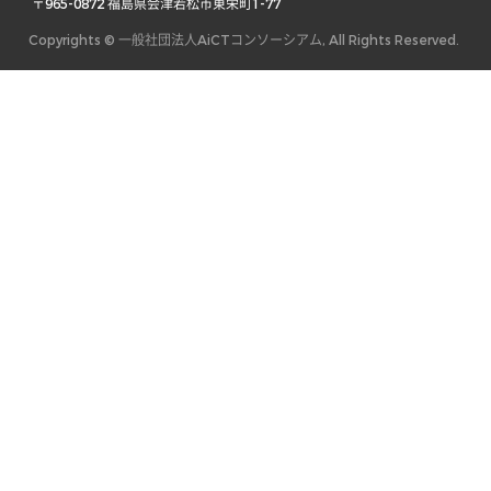
 〒965-0872 福島県会津若松市東栄町1-77 
Copyrights © 一般社団法人AiCTコンソーシアム, All Rights Reserved.