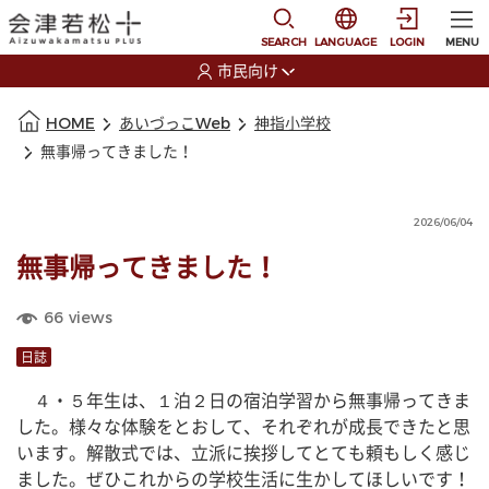
本文に移動
選択すると言語の切替
SEARCH
LANGUAGE
LOGIN
MENU
市民向け
選択すると利用者の切替が発生します
本文の始まり
HOME
あいづっこWeb
神指小学校
無事帰ってきました！
2026/06/04
無事帰ってきました！
66
views
日誌
　４・５年生は、１泊２日の宿泊学習から無事帰ってきま
した。様々な体験をとおして、それぞれが成長できたと思
います。解散式では、立派に挨拶してとても頼もしく感じ
ました。ぜひこれからの学校生活に生かしてほしいです！