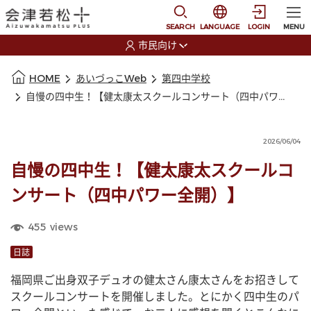
本文に移動
選択すると言語の切替
SEARCH
LANGUAGE
LOGIN
MENU
市民向け
選択すると利用者の切替が発生します
本文の始まり
HOME
あいづっこWeb
第四中学校
自慢の四中生！【健太康太スクールコンサート（四中パワー全開）】
2026/06/04
自慢の四中生！【健太康太スクールコ
ンサート（四中パワー全開）】
455
views
日誌
福岡県ご出身双子デュオの健太さん康太さんをお招きして
スクールコンサートを開催しました。とにかく四中生のパ