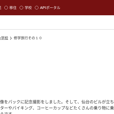
本文に移動
民
移住
学校
APIポータル
発生します
小学校
修学旅行その１０
像をバックに記念撮影をしました。そして、仙台のビルが立ち
ターやバイキング、コーヒーカップなどたくさんの乗り物に乗