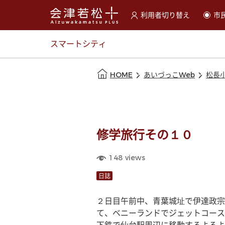
利用者切り替え
市
選択すると利用者の切替が
スマートシティ
本文の始まり
HOME
あいづっこWeb
松長
修学旅行その１０
148
views
日誌
２日目午前中、青葉城址で伊達政宗
て、ベニーランドでジェットコース