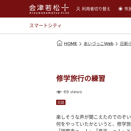
利用者切り替え
市
選択すると利用者の切替が
スマートシティ
本文の始まり
HOME
あいづっこWeb
日新
修学旅行の練習
69
views
日誌
楽しそうな声が聞こえたのでのぞい
何をやっていたかというと、修学旅