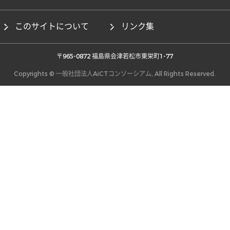
このサイトについて
リンク集
 〒965-0872 福島県会津若松市東栄町1-77 
Copyrights © 一般社団法人AiCTコンソーシアム, All Rights Reserved.