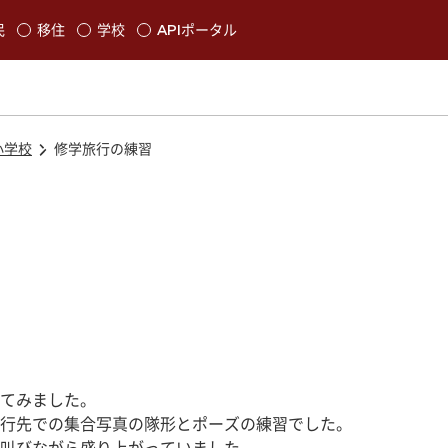
本文に移動
民
移住
学校
APIポータル
発生します
小学校
修学旅行の練習
てみました。
行先での集合写真の隊形とポーズの練習でした。