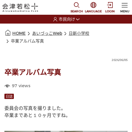
本文に移動
選択すると言語の切替
SEARCH
LANGUAGE
LOGIN
MENU
市民向け
選択すると利用者の切替が発生します
本文の始まり
HOME
あいづっこWeb
日新小学校
卒業アルバム写真
2026/06/05
卒業アルバム写真
97
views
日誌
委員会の写真を撮りました。
卒業まであと１０ヶ月ですね。