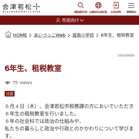
本文に移動
選択すると言語の切替
SEARCH
LANGUAGE
LOGIN
MENU
市民向け
選択すると利用者の切替が発生します
本文の始まり
HOME
あいづっこWeb
城南小学校
6年生、租税教室
2026/06/05
6年生、租税教室
75
views
日誌
６月４日（木）、会津若松市税務課の方においでいただき
６年生の租税教室を行いました。
６年の社会科では政治の仕組みや、
私たちの暮らしと政治や行政とのかかわりについて学びま
す。