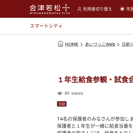
利用者切り替え
市
選択すると利用者の切替が
スマートシティ
本文の始まり
HOME
あいづっこWeb
日新
１年生給食参観・試食
85
views
日誌
14名の保護者のみなさんが参加し
保護者と１年生が一緒に給食当番を