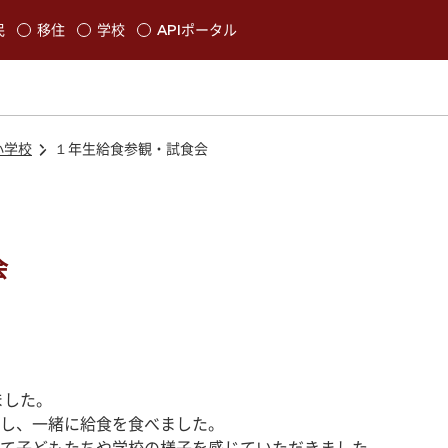
本文に移動
民
移住
学校
APIポータル
発生します
小学校
１年生給食参観・試食会
会
ました。
し、一緒に給食を食べました。