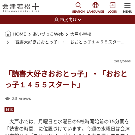
本文に移動
選択すると言語の切替
SEARCH
LANGUAGE
LOGIN
MENU
市民向け
選択すると利用者の切替が発生します
本文の始まり
HOME
あいづっこWeb
大戸小学校
「読書大好きおおとっ子」・「おおとっ子１４５５スタート」
2026/06/05
「読書大好きおおとっ子」・「おおと
っ子１４５５スタート」
33
views
日誌
　大戸小では、月曜日と水曜日の5校時開始前の15分間を
「読書の時間」に位置づけています。今週の水曜日は会津