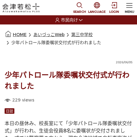
本文に移動
選択すると言語の切替
SEARCH
LANGUAGE
LOGIN
MENU
市民向け
選択すると利用者の切替が発生します
本文の始まり
HOME
あいづっこWeb
第三中学校
少年パトロール隊委嘱状交付式が行われました
2026/06/05
少年パトロール隊委嘱状交付式が行わ
れました
229
views
日誌
本日の昼休み、校長室にて「少年パトロール隊委嘱状交付
式」が行われ、生徒会役員8名に委嘱状が交付されまし